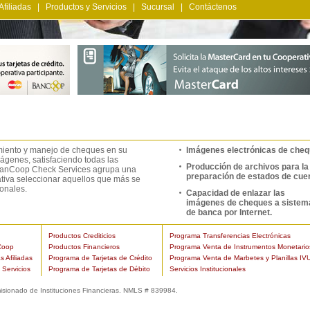
Afiliadas
|
Productos y Servicios
|
Sucursal
|
Contáctenos
miento y manejo de cheques en su
Imágenes electrónicas de che
mágenes, satisfaciendo todas las
Producción de archivos para la
 BanCoop Check Services agrupa una
preparación de estados de cue
ativa seleccionar aquellos que más se
ionales.
Capacidad de enlazar las
imágenes de cheques a sistem
de banca por Internet.
Productos Crediticios
Programa Transferencias Electrónicas
Coop
Productos Financieros
Programa Venta de Instrumentos Monetario
s Afiliadas
Programa de Tarjetas de Crédito
Programa Venta de Marbetes y Planillas IV
 Servicios
Programa de Tarjetas de Débito
Servicios Institucionales
isionado de Instituciones Financieras. NMLS # 839984.