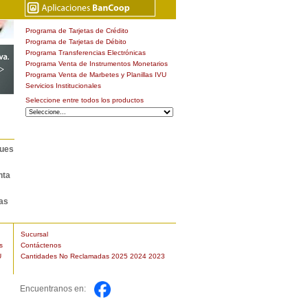
Programa de Tarjetas de Crédito
Programa de Tarjetas de Débito
Programa Transferencias Electrónicas
Programa Venta de Instrumentos Monetarios
Programa Venta de Marbetes y Planillas IVU
Servicios Institucionales
Seleccione entre todos los productos
ques
nta
as
Sucursal
s
Contáctenos
U
Cantidades No Reclamadas 2025
2024
2023
Encuentranos en: